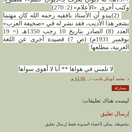
وكتب أخرى. «الأعلام» (2: 270
(
(2)
يبدو أن الأستاذ بافقيه رحمه الله كان مهتما
بشعر هذا الأديب، فقد نشر له في «صحيفة العرب»
العدد (8) الصادر بتاريخ 10 رجب 1350هـ (= 19
نوفمبر 1931م) (ص 7) قصيدة أخرى عن اللغة
العربية، مطلعها
:
لا تلمني في هواها ** أنا لا أهوى سواها
د. محمد أبوبكر باذيب
في
11:05 م
مشاركة
ليست هناك تعليقات:
إرسال تعليق
ملحوظة: يمكن لأعضاء المدونة فقط إرسال تعليق.