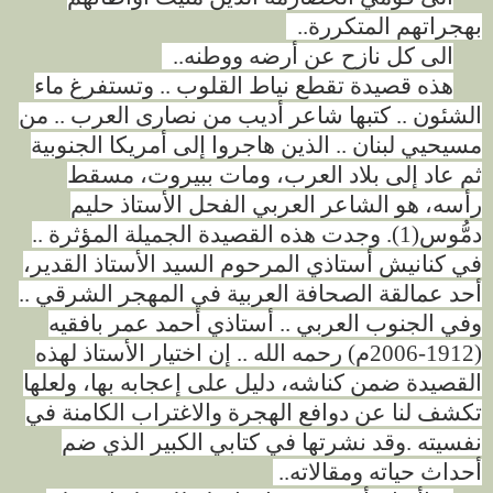
بهجراتهم المتكررة
..
الى كل نازح عن أرضه ووطنه
..
هذه قصيدة تقطع نياط القلوب .. وتستفرغ ماء
الشئون .. كتبها شاعر أديب من نصارى العرب .. من
مسيحيي لبنان .. الذين هاجروا إلى أمريكا الجنوبية
ثم عاد إلى بلاد العرب، ومات ببيروت، مسقط
رأسه، هو الشاعر العربي الفحل الأستاذ حليم
دمُّوس(1).
وجدت هذه القصيدة الجميلة المؤثرة ..
في كنانيش أستاذي المرحوم السيد الأستاذ القدير،
أحد عمالقة الصحافة العربية في المهجر الشرقي ..
وفي الجنوب العربي .. أستاذي أحمد عمر بافقيه
(1912-2006م) رحمه الله .. إن اختيار الأستاذ لهذه
القصيدة ضمن كناشه، دليل على إعجابه بها، ولعلها
تكشف لنا عن دوافع الهجرة والاغتراب الكامنة في
نفسيته
.
وقد نشرتها في كتابي الكبير الذي ضم
أحداث حياته ومقالاته
..