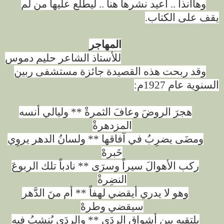
وهاأنذا .. أعيد نشرها هنا .. ليطلع عليها من لم
يقف على الكتاب
.
المهاجر
للأستاذ الشاعر حليم دموس
وقد ربحت هذه القصيدة جائزة مستشفى ربين
السنوية عام 1927م
:
هجرَ الروضَ وعافَ الثمرةْ ** وليالي أنسه
المزدهرةْ
ومضَى يضرِبُ في آفاقها ** ولسانُ الدهر يروِي
خَبرهْ
ركب الأهوالَ سيراً وسرَى ** نادباً تلك الربوعَ
النضِرةْ
وهو لا يدري أيقضي لهفاً ** أم منَ الدَّهر
سيقضي وطرهْ
يلتقيهِ بين أشواقِ الردَى ** والردَى يُنشِبُ فيه