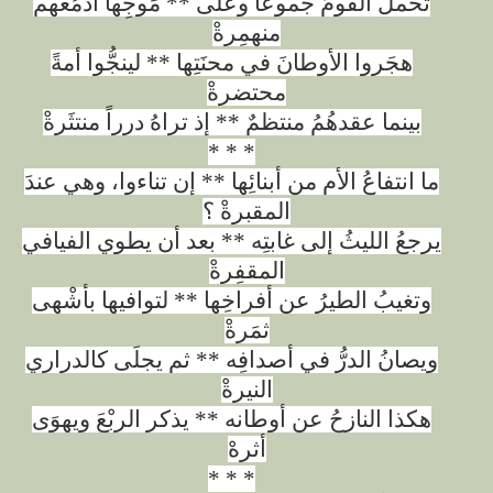
تحملُ القومَ جموعا وعَلى ** مَوجِها أدمُعُهم
منهمِرةْ
هجَروا الأوطانَ في محنَتِها ** لينجُّوا أمةً
محتضرةْ
بينما عقدهُمُ منتظمٌ ** إذ تراهُ درراً منتثَرةْ
* * *
ما انتفاعُ الأم من أبنائِها ** إن تناءوا، وهي عندَ
المقبرةْ ؟
يرجعُ الليثُ إلى غابتِه ** بعد أن يطوي الفيافي
المقفِرةْ
وتغيبُ الطيرُ عن أفراخِها ** لتوافيها بأشْهى
ثمَرةْ
ويصانُ الدرُّ في أصدافِه ** ثم يجلَى كالدراري
النيرةْ
هكذا النازحُ عن أوطانه ** يذكر الربْعَ ويهوَى
أثرهْ
* * *