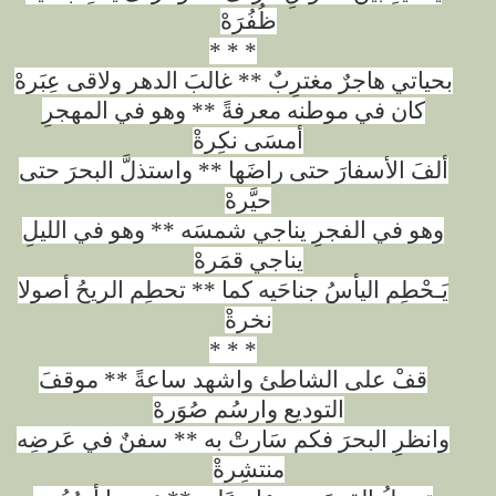
ظُفُرَهْ
* * *
بحياتي هاجرٌ مغترِبٌ ** غالبَ الدهر ولاقى عِبَرهْ
كان في موطنه معرفةً ** وهو في المهجرِ
أمسَى نكِرةْ
ألفَ الأسفارَ حتى راضَها ** واستذلَّ البحرَ حتى
حيَّرهْ
وهو في الفجرِ يناجي شمسَه ** وهو في الليلِ
يناجي قمَرهْ
يَـحْطِم اليأسُ جناحَيه كما ** تحطِم الريحُ أصولا
نخرةْ
* * *
قفْ على الشاطئ واشهد ساعةً ** موقفَ
التوديع وارسُم صُوَرهْ
وانظرِ البحرَ فكم سَارتْ به ** سفنٌ في عَرضِه
منتشِرةْ