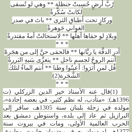
رُبَّ أرضٍ حُسِبتْ حنظلة ** وهي لو تُسقى
لكانتْ سُكَّرةْ
وركازٍ تحت أطباقِ الثرى ** باتَ في صدر
الغواني جَوهرةْ
وبلادٍ لو حمَاها أهلُها ** لاستحالتْ أمةً مقتدرةْ
* * *
أدرِ الدفَّة يا ربَّانها ** فالحمَى حنَّ إلى من هجَرهْ
أنتم الروحُ لجسمٍ ناحلٍ ** يتعزَّى ببَنيهِ البَررةْ
قُل لمن أثرَوا: أعينُوا وطنا ** أنتم الماءُ لتلكَ
الشَّجَرة(2)
* * *
(1)
قال عنه الأستاذ خير الدين الزركلي (ت
1396هـ): «متأدب، له نظم كثير، في بعضه إجادة»،
مولده في زحلة بلبنان سنة 1305هـ، سافر إلى
البرازيل ثم عاد إلى بلده، واستوطن دمشق بعد
الحرب العالمية الأولى، ومات في بيروت سنة
1377هـ، له ديوان يعرف بـ«ديوان حليم»، مطبوع،